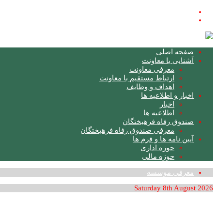
فارسی
English
صفحه اصلی
آشنایی با معاونت
معرفی معاونت
ارتباط مستقیم با معاونت
اهداف و وظایف
اخبار و اطلاعیه ها
اخبار
اطلاعیه ها
صندوق رفاه فرهیختگان
معرفی صندوق رفاه فرهیختگان
آیین نامه ها و فرم ها
حوزه اداری
حوزه مالی
معرفی موسسه
Saturday 8th August 2026