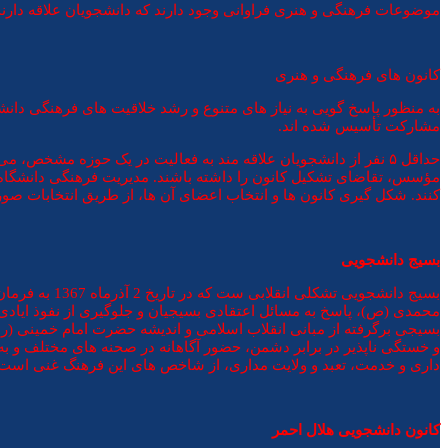
موضوعات فرهنگی و هنری فراوانی وجود دارند که دانشجویان علاقه دارند 
کانون های فرهنگی و هنری
ب
ه منظور پاسخ گویی به نياز های متنوع و رشد خلاقيت های فرهنگی د
مشارکت تأسیس شده اند.
حداقل ۵ نفر از دانشجويان علاقه مند به فعاليت در يک حوزه مشخص
مؤسس، تقاضای تشکيل کانون را داشته باشند. مديريت فرهنگی دانشگاه،
کنند.
شکل گيری کانون ها و انتخاب اعضای آن ها، از طريق انتخابات صو
بسیج دانشجویی
بسیج دانشجوی
محمدی (ص)، پاسخ به مسائل اعتقادی بسیجیان و جلوگیری از نفوذ ایادی 
بسیجی برگرفته از مبانی انقلاب اسلامی و اندیشه حضرت امام خمینی (
و خستگی ناپذیر در برابر دشمن، حضور آگاهانه در صحنه های مختلف و به
داری و خدمت، تعبد و ولایت مداری، از شاخص های این فرهنگ غنی است.
کانون دانشجویی هلال احمر