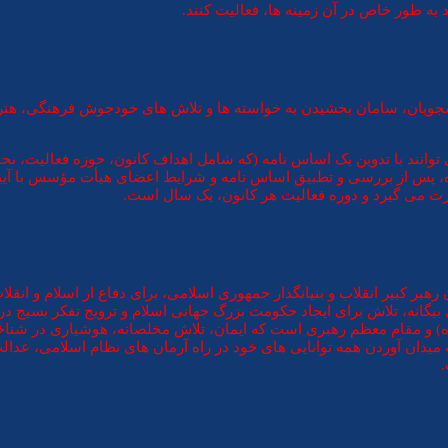
به طور خاص در آن زمینه ها، فعالیت کنند.
انشجويان، سامان بخشيدن به خواسته ها و تلاش های خودجوش فرهنگی، ه
، می توانند با تدوين يک اساس نامه (که شامل اهداف کانون، حوزه فعاليت،
 پس از بررسی و تطبيق اساس نامه و شرايط اعضای هيأت مؤسس با آیین‌
رت می گيرد و دوره فعاليت هر کانون، يک سال است.
ی تشکلی انقلابی ست که در تاریخ 2 آذرماه 1367 به فرمان رهبر کبیر انقلاب و بنیانگذار جمهوری اسلامی،
بیگانه، تلاش برای ایجاد حکومت بزرگ جهانی اسلام و ترویج تفکر بسیج د
ره) و مقام معظم رهبری است که ایمان، تلاش مخلصانه، هوشیاری در شنا
 میدان آوردن همه توانایی های خود در راه آرمان های نظام اسلامی، عد