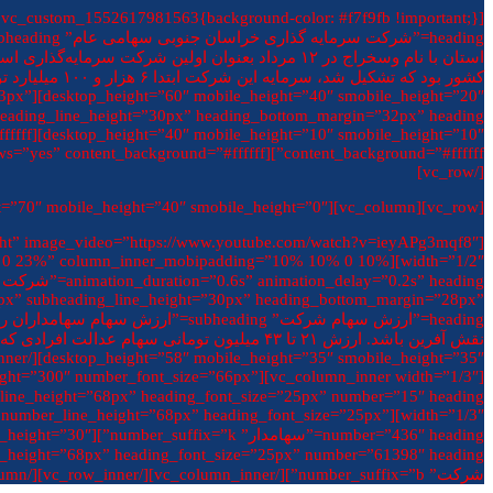
=”33px”
[/vc_row]
[vc_row][vc_column][spacing desktop_height=”70″ mobile_height=”40″ smobile_height=”0″][/vc_column][/vc_row]
0px” subheading_line_height=”30px” heading_bottom_margin=”28px”
font_weight=”300″ number_font_size=”66px”
px” number_line_height=”68px” heading_font_size=”25px”
شرکت” number_suffix=”b”][/vc_column_inner][/vc_row_inner][/vc_column][vc_column width=”1/2″][/vc_column][/vc_row]