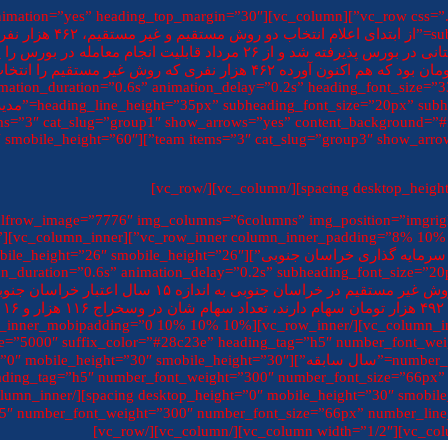
00px” subheading_color=”#000000″ animation=”yes” heading_top_margin=”30″
heading=”شرکت سرمایه 
استان با نام وسخراج در ۱۲ مرداد بعنوان اولین شرکت سرمایه‌گذاری استانی 
_width=”740px” animation=”yes” animation_duration=”0.6s” animation_delay=”0.2s” heading_font_size
s”
n_duration=”0.6s” animation_delay=”0.2s” subheading_font_size=”2
heading=”ارزش سهام شرکت” subheading=”ارزش سهام سها
r_color=”#28c23e” time=”5000″ suffix_color=”#28c23e” heading_tag=”h5″ number_
”5000″ heading_tag=”h5″ number_font_weight=”300″ number_font_size=”66