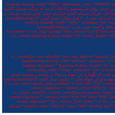
[vc_row css=”.vc_custom_1552617981563{background-color: #f7f9fb !important;}”][vc_column][headings heading_width=”6
گذاری خراسان جنوبی سهامی عام” subheading=”از ابتدای اعلام انتخاب دو روش مستقیم و غیر مستقیم، ۴۶۲ هزار نفر در استان روش غیر مستقیم را انتخاب کردند که شرکت سرمایه گذاری
در بورس پذیرفته شد و از ۲۶ مرداد قابلیت انجام معامله در بورس را پیدا کرد. شرکت سرمایه گذاری خراسان جنوبی اولین شرکت بورسی در
کشور بود که تشکیل شد، سرمایه این شرکت ابتدا ۶ هزار و ۱۰۰ میلیارد تومان بود که هم اکنون آورده ۴۶۲ هزار نفری که روش غیر مستقیم را انتخاب کرده اند، بیش از ۱۰ هزار میلیارد تومان است.”][/headings][spacing
desktop_height=”60″ mobile_height=”40″ smobile_height=”20″][headings heading
heading_line_height=”35px” subheading_font_size=”20px” subheading_line_height=”30px” heading_bottom_margin=”32px” heading=”مدیرعامل و اعضاء هیئت مدیره”][/headings][spacing
desktop_height=”40″ mobile_height=”10″ smobile_height=”10″][team items=”3″ cat_slug=”group1″ show_arrows=”yes” content_background=”#ffffff”][team items=”3″ cat_slug=”group2″ show_arrows=”yes”
content_background=”#ffffff”][team items=”3″ cat_slug=”group3″ show_arrows=”yes” content_background=”#ffffff”][spacing desktop_height=”93″ mobile_height=”60″ smobile_height=”60″][/vc_column]
[vc_row fullwidth=”yes” img_halfrow=”parallax” halfrow_image=”7776″ img_columns=”6columns” img_position=”imgright” image_video=”https://www.youtube.com/watch?v=ieyAPg3mqf8″][vc_column
width=”1/2″][vc_row_inner column_inner_padding=”8% 10% 0 23%” column_inner_mobipadding=”10% 10% 0 10%”][vc_column_inner][singleheading heading_color=”#265cdc” animation=”ye
animation_duration=”0.6s” animation_delay=”0.2s” heading=”شرکت سرمایه گذاری خراسان جنوبی”][spacing desktop_height=”26″ mobile_height=”26″ smobile_height=”26″][headings alignment=””
subheading_width=”550px” animation=”yes” animatio
مداران روش غیر مستقیم در خراسان جنوبی به اندازه ۱۵ سال اعتبار خراسان جنوبی است که نگهداری این سهام می‌تواند در توسعه و پیشرفت استان
نقش آفرین باشد. ارزش ۲۱ تا ۴۳ میلیون تومانی سهام عدالت افرادی که ۴۹۲ هزار تومان سهام دارند، تعداد سهام شان در وسخراج ۱۱۶ هزار و ۱۶ سهم و ارزش سهام شان ۲۱ میلیون تومان است.”][/headings][spacing
desktop_height=”58″ mobile_height=”35″ smobile_height=”35″][/vc_column_inner][/vc_row_inner][vc_row_inner column_inner_padding=”0 10% 10% 23%” column_inner_mobipadding=”0 10% 10% 10%”]
[vc_column_inner width=”1/3″][counter alignment=”” numbe
number_line_height=”68px” heading_font_size=”25px” number=”15″ heading=”سال سابقه”][spacing desktop_height=”0″ mobile_height=”30″ smobile_height=”30″][/vc_column_inner][vc_column_inner
width=”1/3″][counter alignment=”” number_color=”#28c23e” time=
number=”436″ heading=”سهامدار” number_suffix=”k”][spacing desktop_height=”0″ mobile_height=”30″ smobile_height=”30″][/vc_column_inner][vc_column_inner width=”1/3″][counter alignment=””
number_color=”#28c23e” time=”5000″ heading_tag=”h5″ number_font_weight=”300″ number_font_size=”66px” number_line_height=”68px” heading_font_size=”25px” number=”61398″ heading=”سرمایه