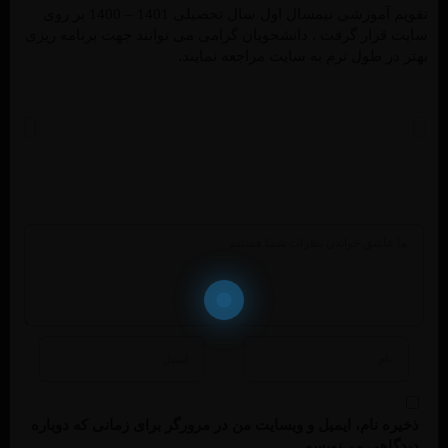
تقویم آموزشی نیمسال اول سال تحصیلی 1401 – 1400 بر روی
سایت قرار گرفت . دانشجویان گرامی می توانند جهت برنامه ریزی
بهتر در طول ترم به سایت مراجعه نمایند.
خبر قبل
خبر بعد
فرارسیدن ایام عزاداری اباعبدالله الحسین(ع) و یاران باوفایش بر شما تسلیت باد
دیدار و تبریک ریاست هیئت امنای موسسه آموزش عالی پیروزان به شهردار جدید شهر فردوس
ذخیره نام، ایمیل و وبسایت من در مرورگر برای زمانی که دوباره
دیدگاهی می‌نویسم.