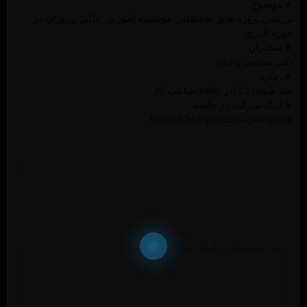
🔸موضوع:
بررسی پروژه های تحقیقاتی موسسه آموزش عالی پیروزان در
حوزه انرژی
🔸سخنران:
دکتر مجتبی باغبان
🔸زمان:
سه شنبه: 23 آذر 1400 ساعت 20
🔸لینک شرکت در جلسه:
https://b2n.ir/pirouzan-pazhuhesh
خبر قبل
خبر بعد
برگزاری امتحانات نیسمال اول 1400-1401 بصورت مجازی
شب شعر ” آرزوی وصل “