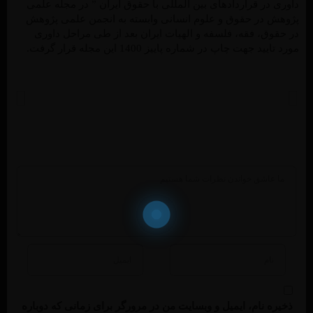
داوری در قراردادهای بین المللی با حقوق ایران ” در مجله علمی
پژوهش در حقوق و علوم انسانی وابسته به انجمن علمی پژوهش
در حقوق، فقه، فلسفه و الهیات ایران بعد از طی مراحل داوری
مورد تایید جهت چاپ در شماره پاییز 1400 این مجله قرار گرفت.
خبر قبل
خبر بعد
پیام تسلیت رئیس هیئت امنای موسسه آموزش عالی پیروزان در دومین سالروز شهادت حاج قاسم سلیمانی
تمدید ثبت نام تکمیل ظرفیت کارشناسی ارشد
ذخیره نام، ایمیل و وبسایت من در مرورگر برای زمانی که دوباره