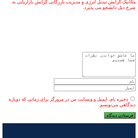
مکانیک گرایش تبدیل انرژی و مدیریت بازرگانی گرایش بازاریابی به
شرح ذیل دانشجو می پذیرد.
قبلی
خبر قبل
بررسی روند اجرای طرح آموزش در مسیر اشتغال در
موسسه آموزش عالی پیروزان
خبر بعد
دیدار رییس هیئت امنا و معاونت آموزشی موسسه آموزش
عالی پیروزان با مدیریت جدید آموزش و پرورش شهرستان فردوس
بعدی
ذخیره نام، ایمیل و وبسایت من در مرورگر برای زمانی که دوباره
دیدگاهی می‌نویسم.