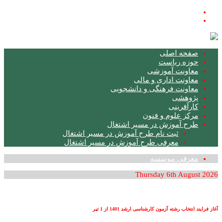
فارسی
English
صفحه اصلی
حوزه ریاست
معاونت آموزشی
معاونت اداری و مالی
معاونت فرهنگی و دانشجویی
پژوهشی
کارآفرینی
مرکز علوم و فنون
طرح آموزش در مسیر اشتغال
ثبت نام طرح آموزش در مسیر اشتغال
معرفی طرح آموزش در مسیر اشتغال
معرفی موسسه
Thursday 6th August 2026
آغاز فرایند انتخاب رشته آزمون کارشناسی ارشد 1401 از 1 تیر