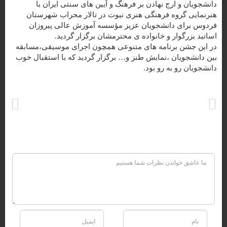
دانشجویان و ارج نهادن بر فرهنگ و آیین های سنتی ایران با
هنرنمایی گروه فرهنگی هنری نبوت در تالار محراب شهرستان
فردوس برای دانشجویان عزیز مؤسسه آموزش عالی پیروزان
اساتید بزرگوار و خانواده ی محترمشان برگزار گردید.
در این جشن برنامه های متنوعی همچون اجرای موسیقی،مسابقه
بین دانشجویان ،نمایش طنز و… برگزار گردید که با استقبال خوب
دانشجویان رو به رو بود.
خبر قبل
خبر بعد
دیدار قائم مقام و رئیس هیأت امناء مؤسسه آموزش عالی پیروزان با شهردار سرایان
پیام تبریک رئیس موسسه و رئیس هیئت امنا ی موسسه آموزش عالی پیروزان